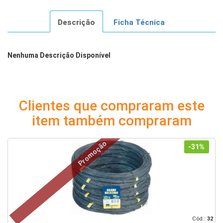
Descrição
Ficha Técnica
Nenhuma Descrição Disponível
Clientes que compraram este
item também compraram
Promoção
-31%
39
Cód.:
32