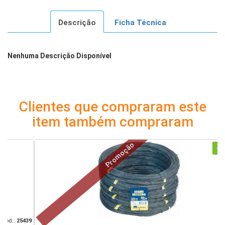
Descrição
Ficha Técnica
Nenhuma Descrição Disponível
Clientes que compraram este
item também compraram
Promoção
-31%
39
Cód.:
32