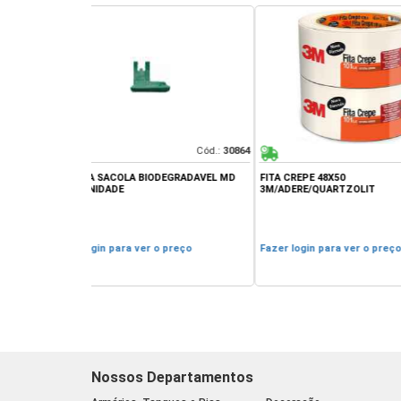
Cód.:
30864
Cód.:
23489
ODEGRADAVEL MD
FITA CREPE 48X50
TELHA OND. 1,83X
3M/ADERE/QUARTZOLIT
(25,07KG) - BRASI
o preço
Fazer login para ver o preço
Fazer login para 
Nossos Departamentos