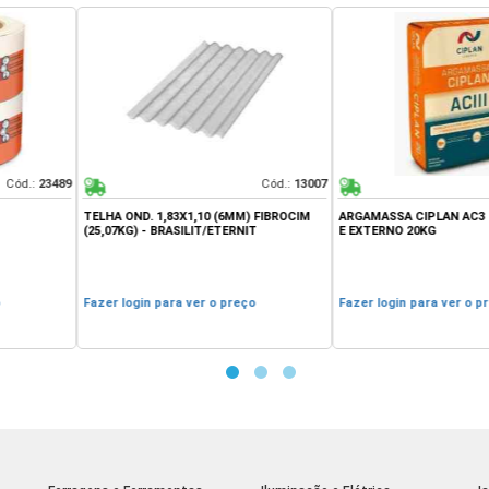
Cód.:
13007
Cód.:
25439
1,10 (6MM) FIBROCIM
ARGAMASSA CIPLAN AC3 CINZA INTERNO
SOLVENTE THI
LIT/ETERNIT
E EXTERNO 20KG
ver o preço
Fazer login para ver o preço
Fazer login pa