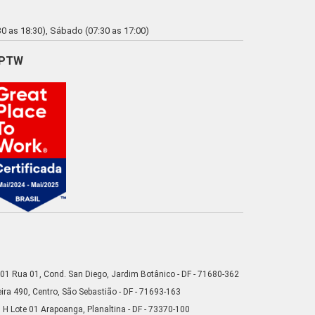
0 as 18:30), Sábado (07:30 as 17:00)
PTW
01 Rua 01, Cond. San Diego, Jardim Botânico - DF - 71680-362
ra 490, Centro, São Sebastião - DF - 71693-163
 H Lote 01 Arapoanga, Planaltina - DF - 73370-100