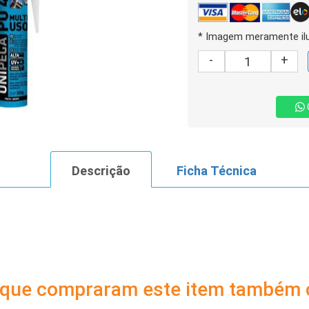
* Imagem meramente ilu
-
+
Descrição
Ficha Técnica
s que compraram este item também