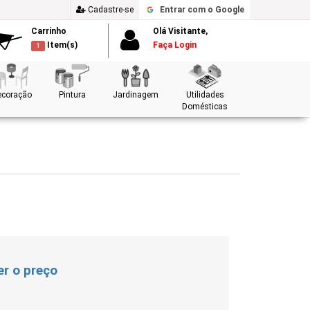
Cadastre-se
Entrar
com o Google
Carrinho
Olá Visitante,
Item(s)
Faça Login
1
ecoração
Pintura
Jardinagem
Utilidades
Domésticas
er o preço