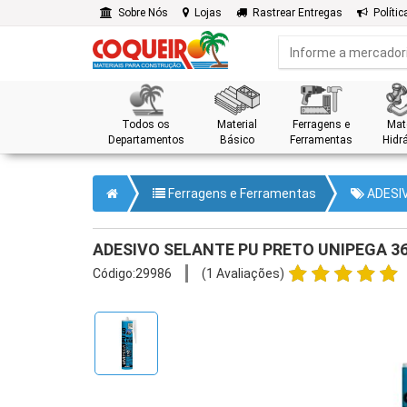
Sobre Nós
Lojas
Rastrear Entregas
Polític
Todos os
Material
Ferragens e
Mate
Departamentos
Básico
Ferramentas
Hidrá
Ferragens e Ferramentas
ADESIV
ADESIVO SELANTE PU PRETO UNIPEGA 3
Código:29986
(1 Avaliações)