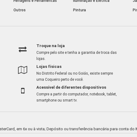
Ferragens e Ferramentas
Iluminação e Elétrica
Ja
Outros
Pintura
Pi
Troque na loja
Compre pelo site e tenha a garantia de troca das
lojas.
Lojas físicas
No Distrito Federal ou no Goiás, existe sempre
uma Coqueiro perto de você.
Acessível de diferentes dispositivos
Compre a partir do computador, notebook, tablet,
smartphone ou smart tv.
asterCard, em 6x ou à vista; Depósito ou transferência bancária para conta d