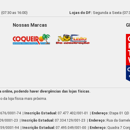
(07:30 as 16:00)
Lojas do DF:
Segunda a Sexta (07:3
Nossas Marcas
G
online, podendo haver divergências das lojas físicas.
o da loja física mais próxima.
.676/0001-74
| Inscrição Estadual:
07.477.402/001-01
| Endereço:
Etapa 01 QD 
809/0001-23
| Inscrição Estadual:
07.334.129/001-23
| Endereço:
Rua da Gamelei
159/0001-94
| Inscrição Estadual:
07.495.049/001-00
| Endereço:
Quadra 7 Conj