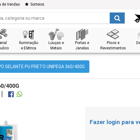
a de Vendas
Sorteios
rial
Iluminação
Louças e
Portas e
Pisos e
D
ulico
e Elétrica
Metais
Janelas
Revestimentos
O SELANTE PU PRETO UNIPEGA 360/400G
60/400G
Fazer login para v