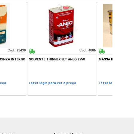
Cód.:
4886
Cód.:
19387
NNER 5LT ANJO 2750
MASSA IBERE PRETA 400GR
REJUNTE F
QUARTZOL
ra ver o preço
Fazer login para ver o preço
Fazer logi