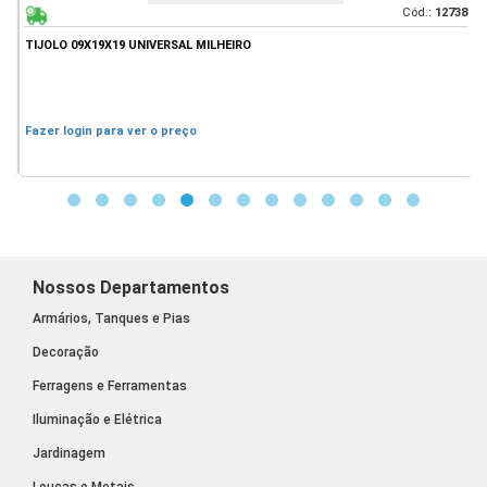
86
Cód.:
12738
TIJOLO 09X19X19 UNIVERSAL MILHEIRO
M
R
Fazer login para ver o preço
F
Nossos Departamentos
Armários, Tanques e Pias
Decoração
Ferragens e Ferramentas
Iluminação e Elétrica
Jardinagem
Louças e Metais