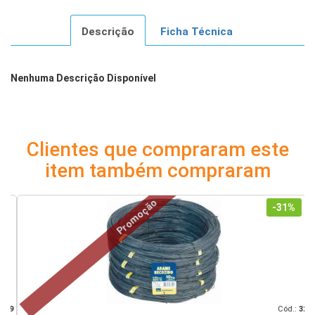
Descrição
Ficha Técnica
Nenhuma Descrição Disponível
Clientes que compraram este
item também compraram
Promoção
-31%
39
Cód.:
32