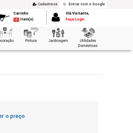
Cadastre-se
Entrar
com o Google
Carrinho
Olá Visitante,
Item(s)
Faça Login
1
ecoração
Pintura
Jardinagem
Utilidades
Domésticas
er o preço