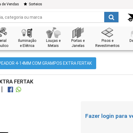
a de Vendas
Sorteios
rial
Iluminação
Louças e
Portas e
Pisos e
D
ulico
e Elétrica
Metais
Janelas
Revestimentos
EADOR 4-14MM COM GRAMPOS EXTRA FERTAK
XTRA FERTAK
Fazer login para v