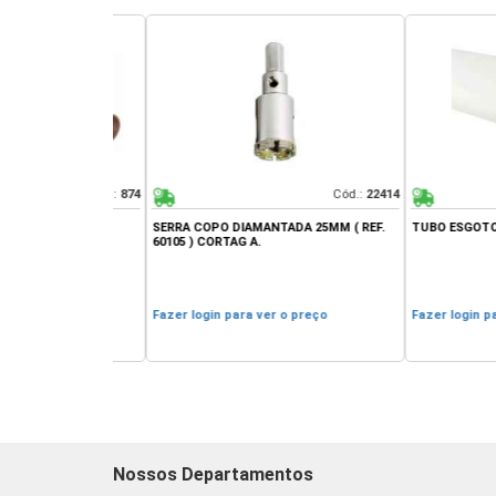
Cód.:
874
Cód.:
22414
5MM AMANCO
SERRA COPO DIAMANTADA 25MM ( REF.
TUBO ESGOTO PVC
60105 ) CORTAG A.
 preço
Fazer login para ver o preço
Fazer login para v
Nossos Departamentos