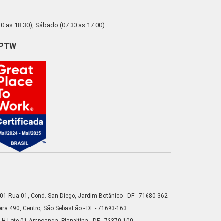
0 as 18:30), Sábado (07:30 as 17:00)
PTW
01 Rua 01, Cond. San Diego, Jardim Botânico - DF - 71680-362
ra 490, Centro, São Sebastião - DF - 71693-163
 H Lote 01 Arapoanga, Planaltina - DF - 73370-100