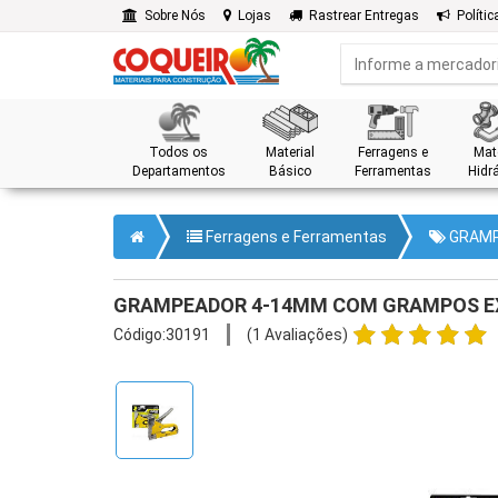
Sobre Nós
Lojas
Rastrear Entregas
Polític
Todos os
Material
Ferragens e
Mate
Departamentos
Básico
Ferramentas
Hidrá
Ferragens e Ferramentas
GRAMP
GRAMPEADOR 4-14MM COM GRAMPOS E
Código:30191
(1 Avaliações)