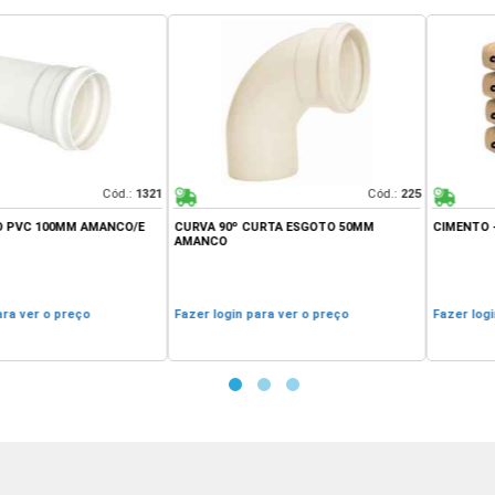
Cód.:
1321
Cód.:
225
 100MM AMANCO/E
CURVA 90º CURTA ESGOTO 50MM
CIMENTO - 50K
AMANCO
er o preço
Fazer login para ver o preço
Fazer login par