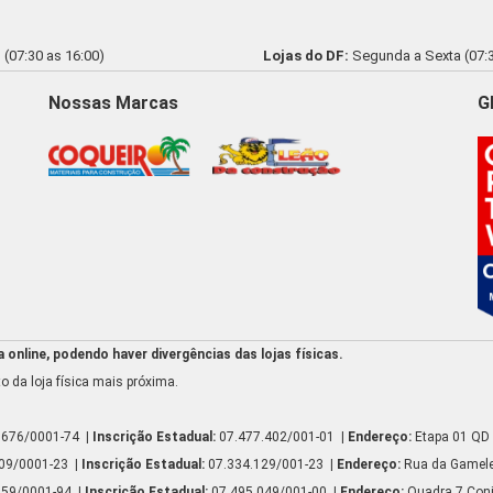
(07:30 as 16:00)
Lojas do DF:
Segunda a Sexta (07:3
Nossas Marcas
G
online, podendo haver divergências das lojas físicas.
o da loja física mais próxima.
.676/0001-74
| Inscrição Estadual:
07.477.402/001-01
| Endereço:
Etapa 01 QD 
809/0001-23
| Inscrição Estadual:
07.334.129/001-23
| Endereço:
Rua da Gamelei
159/0001-94
| Inscrição Estadual:
07.495.049/001-00
| Endereço:
Quadra 7 Conj