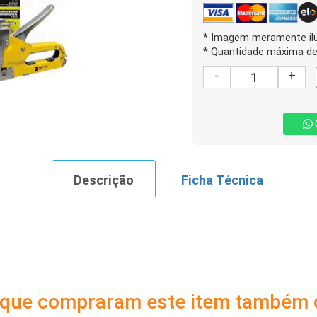
* Imagem meramente ilu
* Quantidade máxima de 
-
+
Descrição
Ficha Técnica
s que compraram este item também