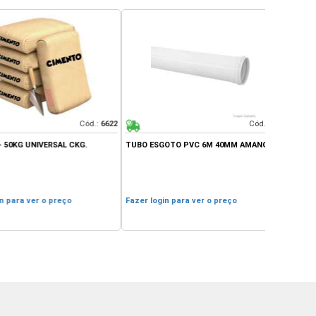
Cód.:
6622
Cód.:
880
G UNIVERSAL CKG.
TUBO ESGOTO PVC 6M 40MM AMANCO
JOELHO 90°
a ver o preço
Fazer login para ver o preço
Fazer login