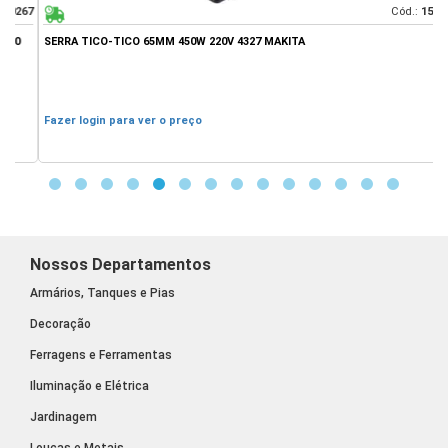
67
Cód.:
15635
SERRA TICO-TICO 65MM 450W 220V 4327 MAKITA
M
Fazer login para ver o preço
F
Nossos Departamentos
Armários, Tanques e Pias
Decoração
Ferragens e Ferramentas
Iluminação e Elétrica
Jardinagem
Louças e Metais