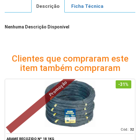
Descrição
Ficha Técnica
Nenhuma Descrição Disponível
Clientes que compraram este
item também compraram
Promoção
-31%
39
Cód.:
32
ARAME RECOZIDO Nº 18 1KG
A