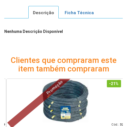
Descrição
Ficha Técnica
Nenhuma Descrição Disponível
Clientes que compraram este
item também compraram
Promoção
-21%
39
Cód.:
32