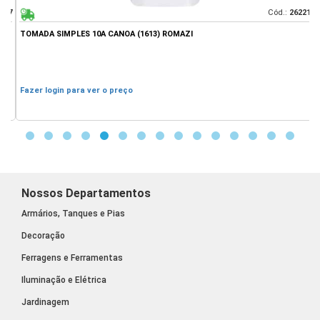
07
Cód.:
26221
TOMADA SIMPLES 10A CANOA (1613) ROMAZI
T
Fazer login para ver o preço
F
Nossos Departamentos
Armários, Tanques e Pias
Decoração
Ferragens e Ferramentas
Iluminação e Elétrica
Jardinagem