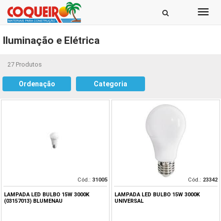
Toggl
navig
Iluminação e Elétrica
27 Produtos
Ordenação
Categoria
Cód.:
31005
Cód.:
23342
LAMPADA LED BULBO 15W 3000K
LAMPADA LED BULBO 15W 3000K
(03157013) BLUMENAU
UNIVERSAL