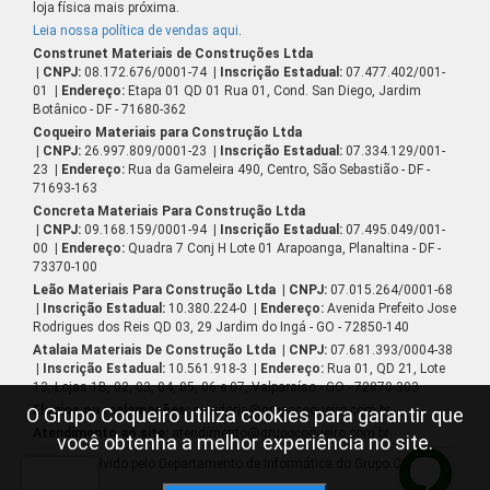
loja física mais próxima.
Leia nossa política de vendas aqui
.
Construnet Materiais de Construções Ltda
| CNPJ:
08.172.676/0001-74
| Inscrição Estadual:
07.477.402/001-
01
| Endereço:
Etapa 01 QD 01 Rua 01, Cond. San Diego, Jardim
Botânico - DF - 71680-362
Coqueiro Materiais para Construção Ltda
| CNPJ:
26.997.809/0001-23
| Inscrição Estadual:
07.334.129/001-
23
| Endereço:
Rua da Gameleira 490, Centro, São Sebastião - DF -
71693-163
Concreta Materiais Para Construção Ltda
| CNPJ:
09.168.159/0001-94
| Inscrição Estadual:
07.495.049/001-
00
| Endereço:
Quadra 7 Conj H Lote 01 Arapoanga, Planaltina - DF -
73370-100
Leão Materiais Para Construção Ltda
| CNPJ:
07.015.264/0001-68
| Inscrição Estadual:
10.380.224-0
| Endereço:
Avenida Prefeito Jose
Rodrigues dos Reis QD 03, 29 Jardim do Ingá - GO - 72850-140
Atalaia Materiais De Construção Ltda
| CNPJ:
07.681.393/0004-38
| Inscrição Estadual:
10.561.918-3
| Endereço:
Rua 01, QD 21, Lote
13, Lojas 1B, 02, 03, 04, 05, 06 e 07, Valparaíso - GO - 72870-303
Elogios ou reclamações:
ouvidoria@grupocoqueiro.com.br
O Grupo Coqueiro utiliza cookies para garantir que
Atendimento ao site:
atendimento@grupocoqueiro.com.br
você obtenha a melhor experiência no site.
Desenvolvido pelo Departamento de Informática do Grupo Coqueiro