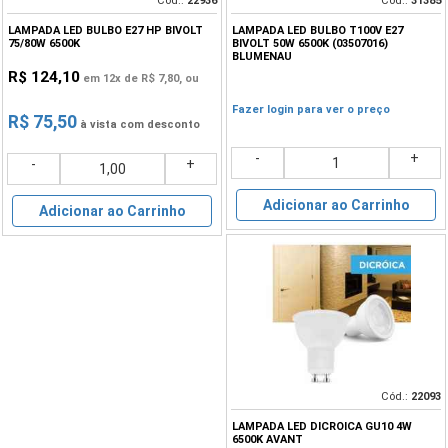
Cód.:
22936
Cód.:
31385
LAMPADA LED BULBO E27 HP BIVOLT
LAMPADA LED BULBO T100V E27
75/80W 6500K
BIVOLT 50W 6500K (03507016)
BLUMENAU
R$ 124,10
em 12x de
R$ 7,80
, ou
Fazer login para ver o preço
R$ 75,50
à vista com desconto
-
+
-
+
Adicionar ao Carrinho
Adicionar ao Carrinho
Cód.:
22093
LAMPADA LED DICROICA GU10 4W
6500K AVANT