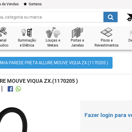
a de Vendas
Sorteios
rial
Iluminação
Louças e
Portas e
Pisos e
D
ulico
e Elétrica
Metais
Janelas
Revestimentos
NHA PAREDE PRETA ALLURE MOUVE VIQUA ZX.(1170205 )
E MOUVE VIQUA ZX.(1170205 )
Fazer login para v