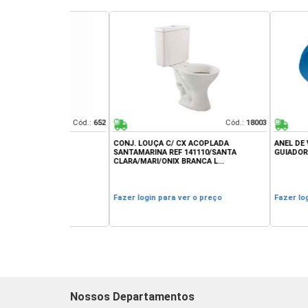
Cód.:
652
Cód.:
18003
NITÁRIO
CONJ. LOUÇA C/ CX ACOPLADA
ANEL DE VEDAÇÃO P
0 UNID.
SANTAMARINA REF 141110/SANTA
GUIADOR FERTAK/UN
CLARA/MARI/ONIX BRANCA L...
 preço
Fazer login para ver o preço
Fazer login para v
Nossos Departamentos