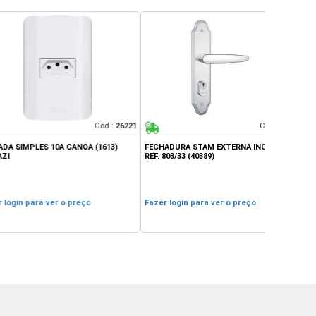
Cód.:
26221
Cód.:
29819
S 10A CANOA (1613)
FECHADURA STAM EXTERNA INOX CROM
TANQUE DE 
REF. 803/33 (40389)
60X60 COR 
a ver o preço
Fazer login para ver o preço
Fazer login