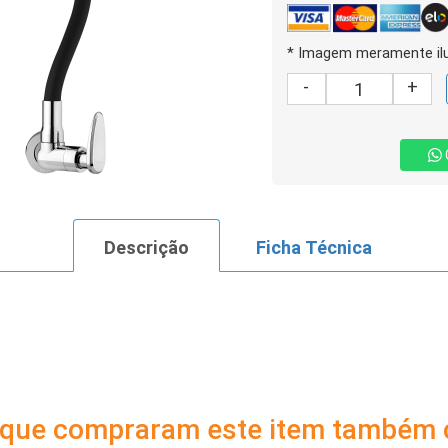
* Imagem meramente ilu
-
+
Descrição
Ficha Técnica
s que compraram este item também