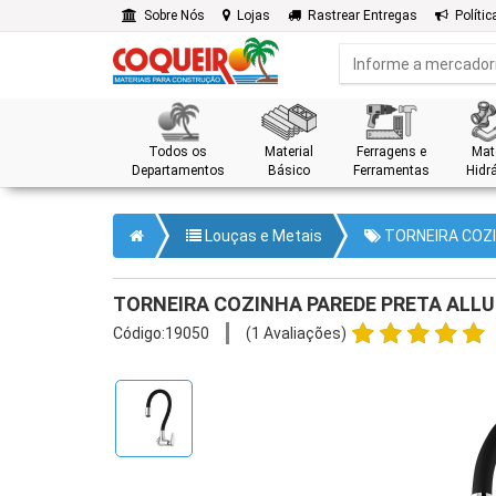
Sobre Nós
Lojas
Rastrear Entregas
Polític
Todos os
Material
Ferragens e
Mate
Departamentos
Básico
Ferramentas
Hidrá
Louças e Metais
TORNEIRA COZI
TORNEIRA COZINHA PAREDE PRETA ALLUR
Código:19050
(1 Avaliações)