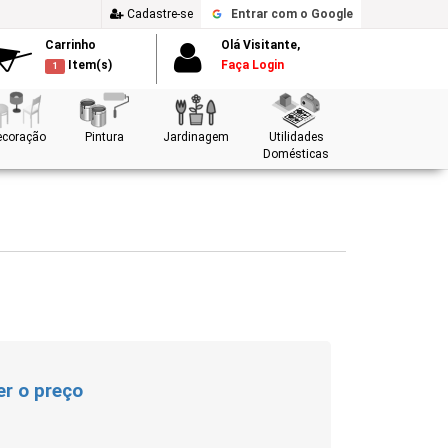
Cadastre-se
Entrar
com o Google
Carrinho
Olá Visitante,
Item(s)
Faça Login
1
ecoração
Pintura
Jardinagem
Utilidades
Domésticas
er o preço