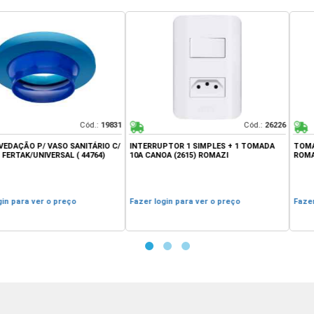
Cód.:
19831
Cód.:
26226
/ VASO SANITÁRIO C/
INTERRUPTOR 1 SIMPLES + 1 TOMADA
TOMADA SIMPLE
IVERSAL ( 44764)
10A CANOA (2615) ROMAZI
ROMAZI
er o preço
Fazer login para ver o preço
Fazer login par