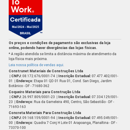
Os preços e condições de pagamento são exclusivas da loja
online, podendo haver divergências das lojas físicas.
* A região atendida se limita a distância máxima de atendimento da
loja física mais próxima.
Leia nossa política de vendas aqui
.
Construnet Materiais de Construções Ltda
| CNPJ:
08.172.676/0001-74
| Inscrição Estadual:
07.477.402/001-
01
| Endereço:
Etapa 01 QD 01 Rua 01, Cond. San Diego, Jardim
Botânico - DF - 71680-362
Coqueiro Materiais para Construção Ltda
| CNPJ:
26.997.809/0001-23
| Inscrição Estadual:
07.334.129/001-
23
| Endereço:
Rua da Gameleira 490, Centro, São Sebastião - DF -
71693-163
Concreta Materiais Para Construção Ltda
| CNPJ:
09.168.159/0001-94
| Inscrição Estadual:
07.495.049/001-
00
| Endereço:
Quadra 7 Conj H Lote 01 Arapoanga, Planaltina - DF -
73370-100