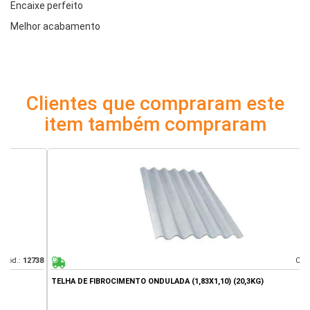
Encaixe perfeito
Melhor acabamento
Clientes que compraram este
item também compraram
38
Cód.:
9500
TELHA DE FIBROCIMENTO ONDULADA (1,83X1,10) (20,3KG)
B