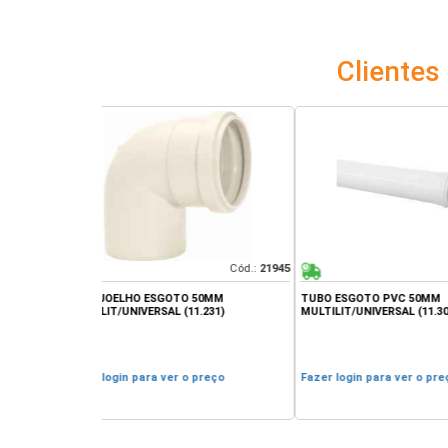
Cliente
Cód.:
21945
Cód.:
21937
O 50MM
TUBO ESGOTO PVC 50MM
CON- LUVA ESGOT
11.231)
MULTILIT/UNIVERSAL (11.308)
MULTILIT/UNIVERSA
o preço
Fazer login para ver o preço
Fazer login para 