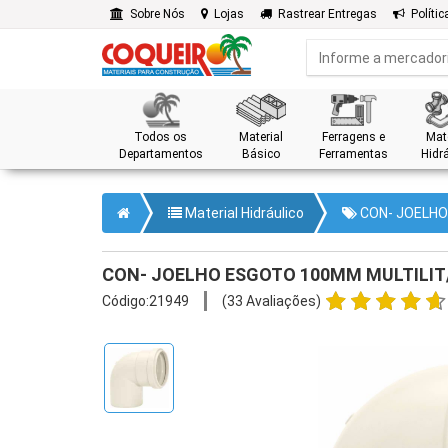
Sobre Nós
Lojas
Rastrear Entregas
Polític
Todos os
Material
Ferragens e
Mate
Departamentos
Básico
Ferramentas
Hidrá
Material Hidráulico
CON- JOELHO
CON- JOELHO ESGOTO 100MM MULTILIT/
Código:21949
(33 Avaliações)