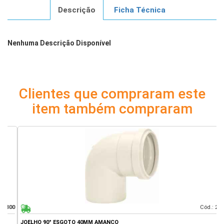
Descrição
Ficha Técnica
Nenhuma Descrição Disponível
Clientes que compraram este
item também compraram
00
Cód.:
247
JOELHO 90° ESGOTO 40MM AMANCO
J