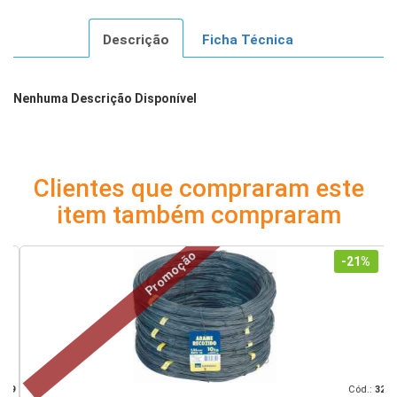
Descrição
Ficha Técnica
Nenhuma Descrição Disponível
Clientes que compraram este
item também compraram
Promoção
-21%
39
Cód.:
32