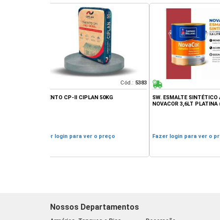
Cód.:
5383
Cód.:
12596
N 50KG
SW. ESMALTE SINTÉTICO ALTO BRILHO
SOLVENTE THINNE
NOVACOR 3,6LT PLATINA (REF. 31140201)
 o preço
Fazer login para ver o preço
Fazer login para 
Nossos Departamentos