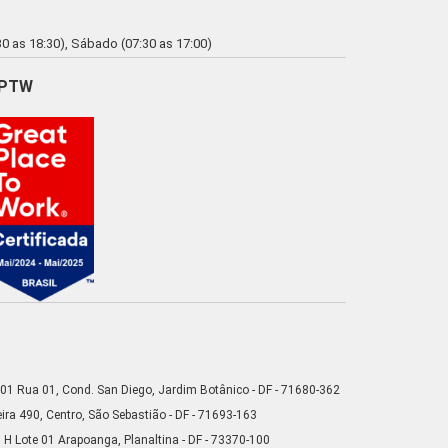
0 as 18:30), Sábado (07:30 as 17:00)
PTW
01 Rua 01, Cond. San Diego, Jardim Botânico - DF - 71680-362
ra 490, Centro, São Sebastião - DF - 71693-163
 H Lote 01 Arapoanga, Planaltina - DF - 73370-100