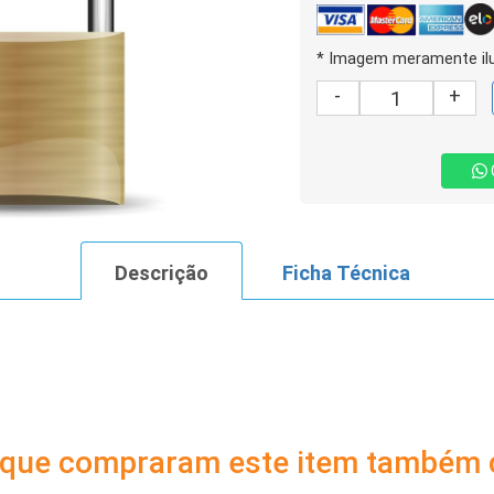
* Imagem meramente ilu
-
+
Descrição
Ficha Técnica
s que compraram este item também