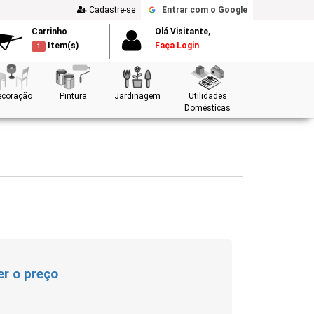
Cadastre-se
Entrar
com o Google
Carrinho
Olá Visitante,
Item(s)
Faça Login
1
ecoração
Pintura
Jardinagem
Utilidades
Domésticas
er o preço