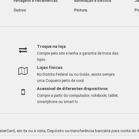
Ferragens e Ferramentas
Iluminação e Elétrica
Ja
Outros
Pintura
Pi
Troque na loja
Compre pelo site e tenha a garantia de troca das
lojas.
Lojas físicas
No Distrito Federal ou no Goiás, existe sempre
uma Coqueiro perto de você.
Acessível de diferentes dispositivos
Compre a partir do computador, notebook, tablet,
smartphone ou smart tv.
asterCard, em 6x ou à vista; Depósito ou transferência bancária para conta d