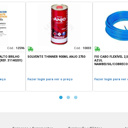
Cód.:
10033
Cód.:
12298
R 900ML ANJO 2750
FIO CABO FLEXÍVEL 2,5MM ROLO 100MTS
GO CAIXA P/ 
AZUL
AW.
NAMBEI/SIL/COBRECOM/MEGATRON
ver o preço
Fazer login para ver o preço
Fazer login p