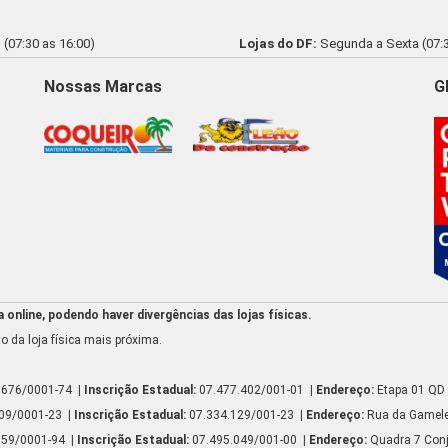
(07:30 as 16:00)
Lojas do DF:
Segunda a Sexta (07:3
Nossas Marcas
G
online, podendo haver divergências das lojas físicas.
o da loja física mais próxima.
.676/0001-74
| Inscrição Estadual:
07.477.402/001-01
| Endereço:
Etapa 01 QD 
809/0001-23
| Inscrição Estadual:
07.334.129/001-23
| Endereço:
Rua da Gamelei
159/0001-94
| Inscrição Estadual:
07.495.049/001-00
| Endereço:
Quadra 7 Conj