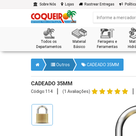
Sobre Nós
Lojas
Rastrear Entregas
Polític
Todos os
Material
Ferragens e
Mate
Departamentos
Básico
Ferramentas
Hidrá
Outros
CADEADO 35MM
CADEADO 35MM
Código:114
(1 Avaliações)