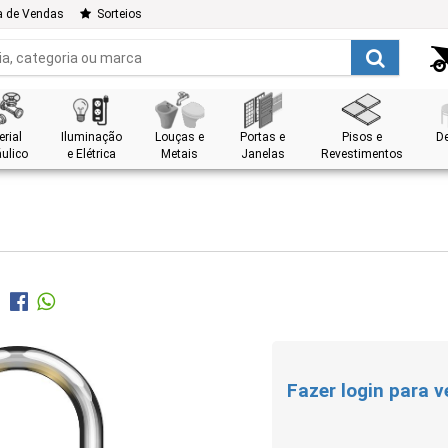
a de Vendas
Sorteios
rial
Iluminação
Louças e
Portas e
Pisos e
D
ulico
e Elétrica
Metais
Janelas
Revestimentos
Fazer login para v