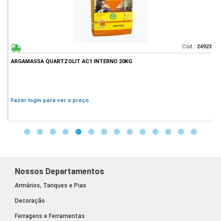
39
Cód.:
24923
ARGAMASSA QUARTZOLIT AC1 INTERNO 20KG
T
Fazer login para ver o preço
F
Nossos Departamentos
Armários, Tanques e Pias
Decoração
Ferragens e Ferramentas