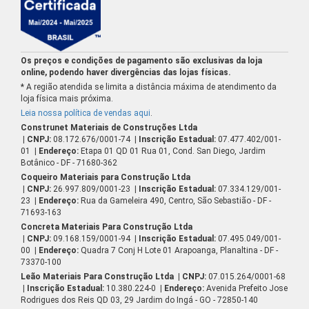
Os preços e condições de pagamento são exclusivas da loja
online, podendo haver divergências das lojas físicas.
* A região atendida se limita a distância máxima de atendimento da
loja física mais próxima.
Leia nossa política de vendas aqui
.
Construnet Materiais de Construções Ltda
| CNPJ:
08.172.676/0001-74
| Inscrição Estadual:
07.477.402/001-
01
| Endereço:
Etapa 01 QD 01 Rua 01, Cond. San Diego, Jardim
Botânico - DF - 71680-362
Coqueiro Materiais para Construção Ltda
| CNPJ:
26.997.809/0001-23
| Inscrição Estadual:
07.334.129/001-
23
| Endereço:
Rua da Gameleira 490, Centro, São Sebastião - DF -
71693-163
Concreta Materiais Para Construção Ltda
| CNPJ:
09.168.159/0001-94
| Inscrição Estadual:
07.495.049/001-
00
| Endereço:
Quadra 7 Conj H Lote 01 Arapoanga, Planaltina - DF -
73370-100
Leão Materiais Para Construção Ltda
| CNPJ:
07.015.264/0001-68
| Inscrição Estadual:
10.380.224-0
| Endereço:
Avenida Prefeito Jose
Rodrigues dos Reis QD 03, 29 Jardim do Ingá - GO - 72850-140