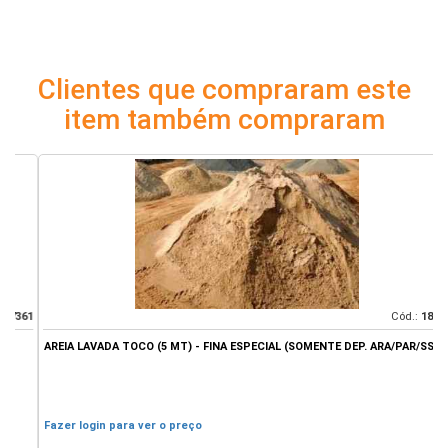
Clientes que compraram este
item também compraram
61
Cód.:
18741
AREIA LAVADA TOCO (5 MT) - FINA ESPECIAL (SOMENTE DEP. ARA/PAR/SSE)
A
D
R
Fazer login para ver o preço