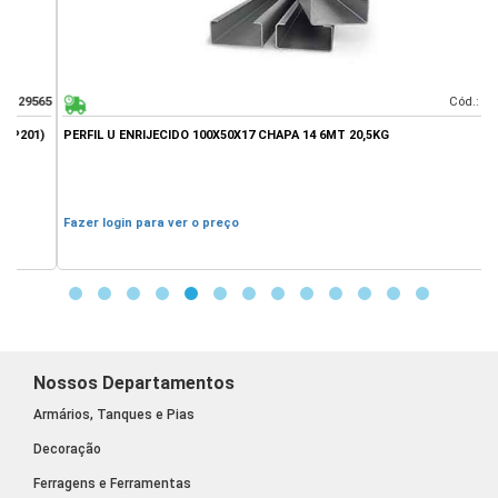
65
Cód.:
21849
)
PERFIL U ENRIJECIDO 100X50X17 CHAPA 14 6MT 20,5KG
P
D
Fazer login para ver o preço
F
Nossos Departamentos
Armários, Tanques e Pias
Decoração
Ferragens e Ferramentas