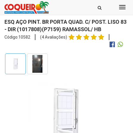
Toggl
navig
ESQ AÇO PINT. BR PORTA QUAD. C/ POST. LISO 83
- DIR (1017808)(P7159) RAMASSOL/ HB
Código:10582
(4 Avaliações)