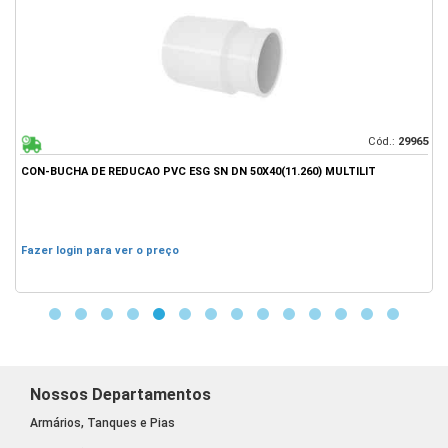
03
Cód.:
29965
CON-BUCHA DE REDUCAO PVC ESG SN DN 50X40(11.260) MULTILIT
C
Fazer login para ver o preço
F
Nossos Departamentos
Armários, Tanques e Pias