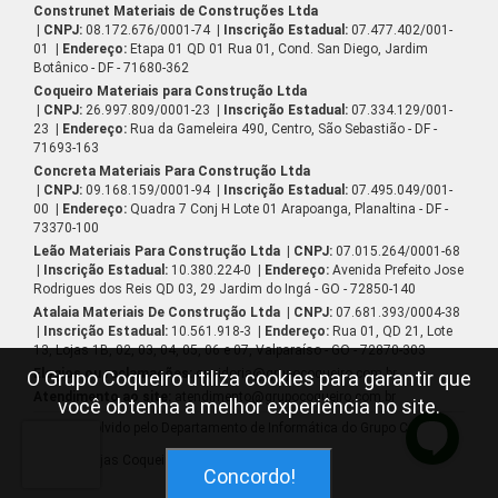
Construnet Materiais de Construções Ltda
| CNPJ:
08.172.676/0001-74
| Inscrição Estadual:
07.477.402/001-
01
| Endereço:
Etapa 01 QD 01 Rua 01, Cond. San Diego, Jardim
Botânico - DF - 71680-362
Coqueiro Materiais para Construção Ltda
| CNPJ:
26.997.809/0001-23
| Inscrição Estadual:
07.334.129/001-
23
| Endereço:
Rua da Gameleira 490, Centro, São Sebastião - DF -
71693-163
Concreta Materiais Para Construção Ltda
| CNPJ:
09.168.159/0001-94
| Inscrição Estadual:
07.495.049/001-
00
| Endereço:
Quadra 7 Conj H Lote 01 Arapoanga, Planaltina - DF -
73370-100
Leão Materiais Para Construção Ltda
| CNPJ:
07.015.264/0001-68
| Inscrição Estadual:
10.380.224-0
| Endereço:
Avenida Prefeito Jose
Rodrigues dos Reis QD 03, 29 Jardim do Ingá - GO - 72850-140
Atalaia Materiais De Construção Ltda
| CNPJ:
07.681.393/0004-38
| Inscrição Estadual:
10.561.918-3
| Endereço:
Rua 01, QD 21, Lote
13, Lojas 1B, 02, 03, 04, 05, 06 e 07, Valparaíso - GO - 72870-303
Elogios ou reclamações:
ouvidoria@grupocoqueiro.com.br
O Grupo Coqueiro utiliza cookies para garantir que
Atendimento ao site:
atendimento@grupocoqueiro.com.br
você obtenha a melhor experiência no site.
Desenvolvido pelo Departamento de Informática do Grupo Coqueiro
© 2026 Lojas Coqueiro
Concordo!