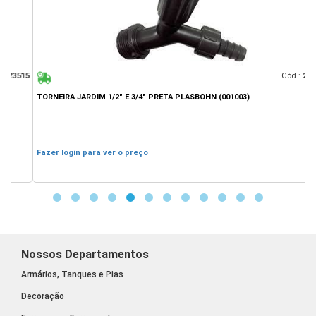
15
Cód.:
29898
TORNEIRA JARDIM 1/2" E 3/4" PRETA PLASBOHN (001003)
T
Fazer login para ver o preço
F
Nossos Departamentos
Armários, Tanques e Pias
Decoração