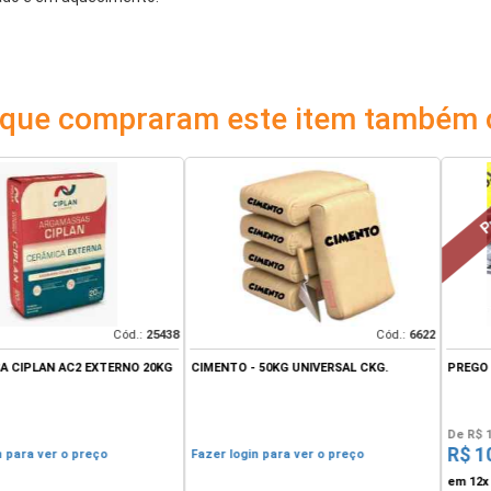
s que compraram este item também
Promoçã
Cód.:
25438
Cód.:
6622
 AC2 EXTERNO 20KG
CIMENTO - 50KG UNIVERSAL CKG.
PREGO 17X27MM
De
R$ 13,94
po
R$ 10,90
er o preço
Fazer login para ver o preço
à 
em 12x de
R$ 1,