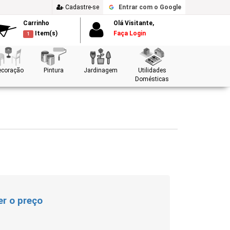
Cadastre-se
Entrar
com o Google
Carrinho
Olá Visitante,
Item(s)
Faça Login
1
ecoração
Pintura
Jardinagem
Utilidades
Domésticas
er o preço