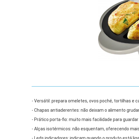
- Versátil: prepara omeletes, ovos poché, tortilhas e
- Chapas antiaderentes: não deixam o alimento grudar
- Prático porta-fio: muito mais facilidade para guardar
- Alças isotérmicos: não esquentam, oferecendo mai
- Leds indicadores: indicam quando o produto está li