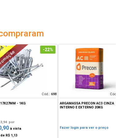
 compraram
-22%
o
Cód.:
698
Cód.:
15696
 - 1KG
ARGAMASSA PRECON AC3 CINZA
FERRO CA 60 
INTERNO E EXTERNO 20KG
GERDAU / A
r
Fazer login para ver o preço
Fazer login
vista
13