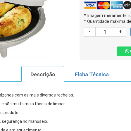
* Imagem meramente ilu
* Quantidade máxima de 
-
+
Descrição
Ficha Técnica
 calzones com os mais diversos recheios.
 e são muito mais fáceis de limpar.
 o produto.
s segurança no manuseio.
gado e em aquecimento.