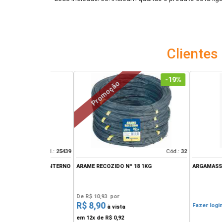
Cliente
-19%
Promoção
Cód.:
25439
Cód.:
32
3 CINZA INTERNO
ARAME RECOZIDO Nº 18 1KG
ARGAMASSA CIPLAN
De
R$ 10,93
por
R$ 8,90
 preço
Fazer login para v
à vista
em 12x de
R$ 0,92