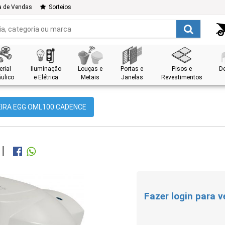
a de Vendas
Sorteios
rial
Iluminação
Louças e
Portas e
Pisos e
D
ulico
e Elétrica
Metais
Janelas
Revestimentos
IRA EGG OML100 CADENCE
Fazer login para v