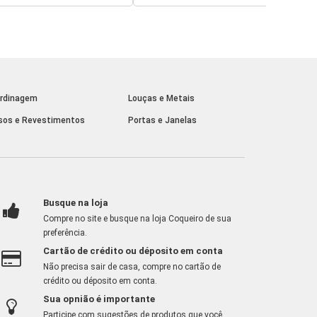
rdinagem
Louças e Metais
sos e Revestimentos
Portas e Janelas
Busque na loja
Compre no site e busque na loja Coqueiro de sua
preferência.
Cartão de crédito ou déposito em conta
Não precisa sair de casa, compre no cartão de
crédito ou déposito em conta.
Sua opnião é importante
Participe com sugestões de produtos que você