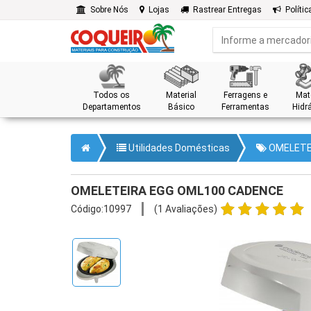
Sobre Nós
Lojas
Rastrear Entregas
Polític
Todos os
Material
Ferragens e
Mate
Departamentos
Básico
Ferramentas
Hidrá
Utilidades Domésticas
OMELETE
OMELETEIRA EGG OML100 CADENCE
Código:10997
(1 Avaliações)