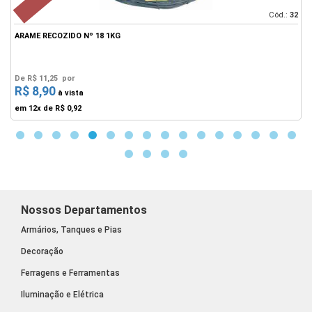
39
Cód.:
32
ARAME RECOZIDO Nº 18 1KG
A
De
R$ 11,25
por
R$ 8,90
F
à vista
em 12x de
R$ 0,92
Nossos Departamentos
Armários, Tanques e Pias
Decoração
Ferragens e Ferramentas
Iluminação e Elétrica