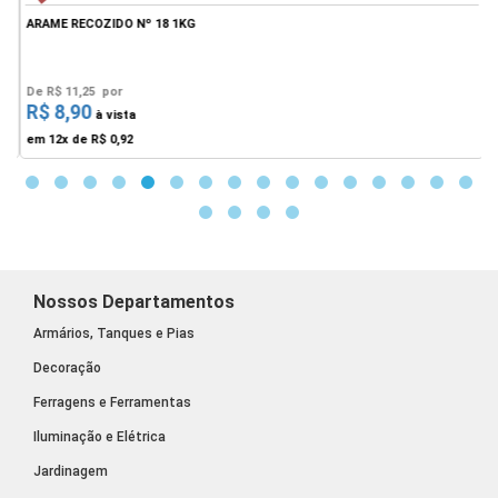
ARAME RECOZIDO Nº 18 1KG
A
De
R$ 11,25
por
R$ 8,90
F
à vista
em 12x de
R$ 0,92
Nossos Departamentos
Armários, Tanques e Pias
Decoração
Ferragens e Ferramentas
Iluminação e Elétrica
Jardinagem