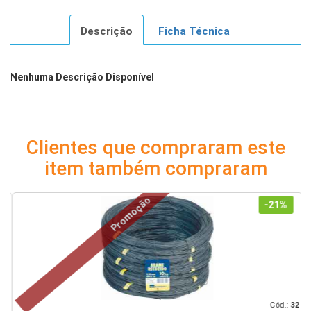
Descrição
Ficha Técnica
Nenhuma Descrição Disponível
Clientes que compraram este
item também compraram
Promoção
-21%
39
Cód.:
32