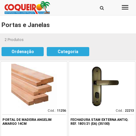
Toggl
navig
Portas e Janelas
2 Produtos
Ordenação
Categoria
Cód.:
11256
Cód.:
22213
PORTAL DE MADEIRA ANGELIM
FECHADURA STAM EXTERNA ANTIQ.
AMARGO 14CM
REF. 1801/21 (EA) (35100)