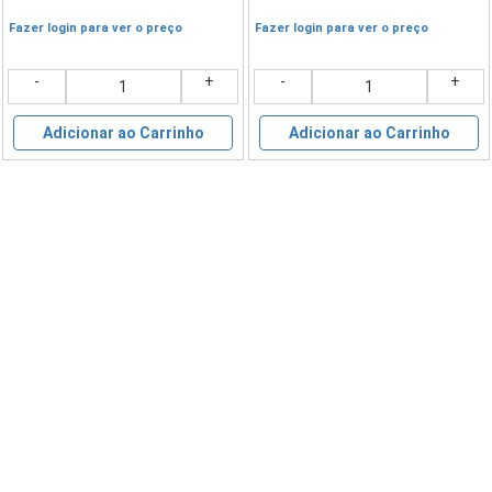
Fazer login para ver o preço
Fazer login para ver o preço
-
+
-
+
Adicionar ao Carrinho
Adicionar ao Carrinho