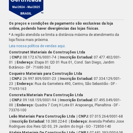
Os preços e condições de pagamento são exclusivas da loja
online, podendo haver divergências das lojas físicas.
* A região atendida se limita a distância máxima de atendimento da
loja física mais próxima.
Leia nossa política de vendas aqui
.
Construnet Materiais de Construções Ltda
| CNPJ:
08.172.676/0001-74
| Inscrição Estadual:
07.477.402/001-
01
| Endereço:
Etapa 01 QD 01 Rua 01, Cond. San Diego, Jardim
Botânico - DF - 71680-362
Coqueiro Materiais para Construção Ltda
| CNPJ:
26.997.809/0001-23
| Inscrição Estadual:
07.334.129/001-
23
| Endereço:
Rua da Gameleira 490, Centro, São Sebastião - DF -
71693-163
Concreta Materiais Para Construção Ltda
| CNPJ:
09.168.159/0001-94
| Inscrição Estadual:
07.495.049/001-
00
| Endereço:
Quadra 7 Conj H Lote 01 Arapoanga, Planaltina - DF -
73370-100
Leão Materiais Para Construção Ltda
| CNPJ:
07.015.264/0001-68
| Inscrição Estadual:
10.380.224-0
| Endereço:
Avenida Prefeito Jose
Rodrigues dos Reis QD 03, 29 Jardim do Ingá - GO - 72850-140
Atalaia Materiais De Construção Ltda
| CNPJ:
07.681.393/0004-38