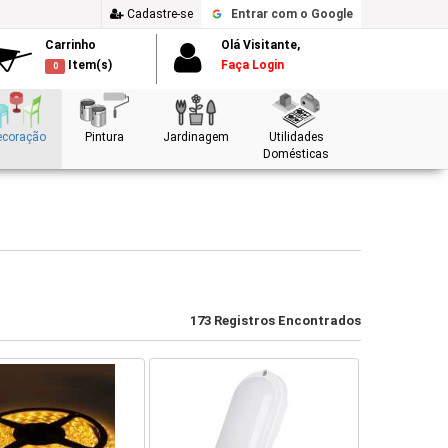
Cadastre-se
Entrar
com o Google
Carrinho
Olá Visitante,
Item(s)
Faça Login
0
ecoração
Pintura
Jardinagem
Utilidades
Domésticas
173 Registros Encontrados