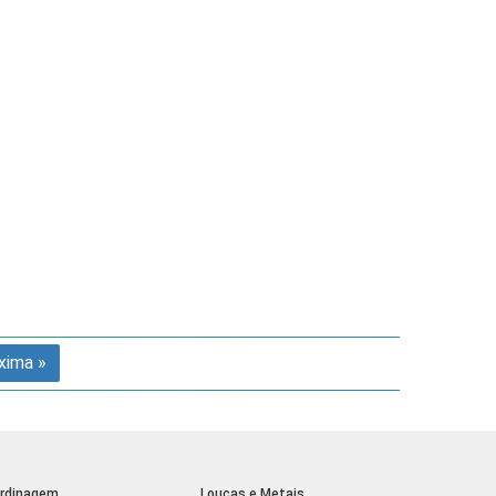
xima »
rdinagem
Louças e Metais