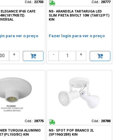
Cód.:
Cód.:
22703
22703
Cód.:
Cód.:
28777
28777
ELEGANCE IP65 CAFE
NS- ARANDELA TARTARUGA LED
/4W(181790572)
SLIM PRETA BIVOLT 10W (TAR12/PT)
IVERSAL
KIN
gin para ver o preço
Fazer login para ver o preço
+
-
+
Cód.:
Cód.:
28775
28775
Cód.:
Cód.:
28788
28788
NIER TURQUIA ALUMINIO
NS- SPOT POP BRANCO 2L
7 (PL150/BC) KIN
(SP1960/2BR) KIN