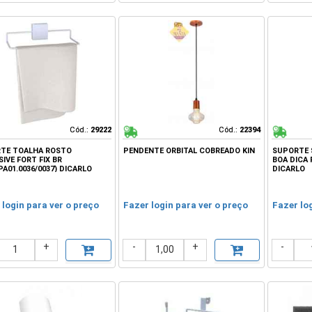
Cód.:
Cód.:
29222
29222
Cód.:
Cód.:
22394
22394
TE TOALHA ROSTO
PENDENTE ORBITAL COBREADO KIN
SUPORTE
IVE FORT FIX BR
BOA DICA 
PA01.0036/0037) DICARLO
DICARLO
 login para ver o preço
Fazer login para ver o preço
Fazer lo
+
-
+
-