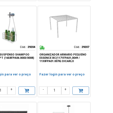
Cód.:
Cód.:
29204
29204
Cód.:
Cód.:
29207
29207
 SUSPENSO SHAMPOO
ORGANIZADOR ARMARIO PEQUENO
PT (1658FPA06.0003/0008)
ESSENCE BC(1171FPA01,0049 /
1130FPA01.0076) DICARLO
gin para ver o preço
Fazer login para ver o preço
+
-
+