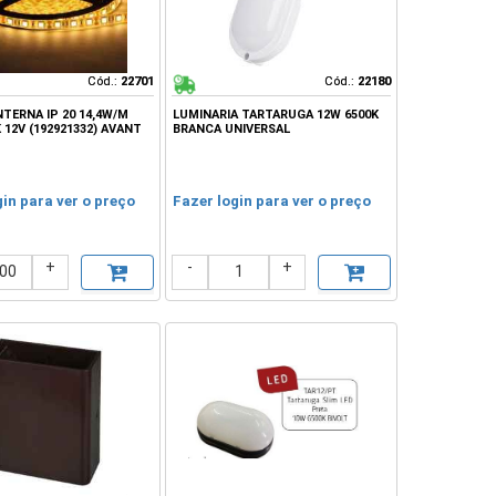
Cód.:
Cód.:
22701
22701
Cód.:
Cód.:
22180
22180
INTERNA IP 20 14,4W/M
LUMINARIA TARTARUGA 12W 6500K
 12V (192921332) AVANT
BRANCA UNIVERSAL
gin para ver o preço
Fazer login para ver o preço
+
-
+