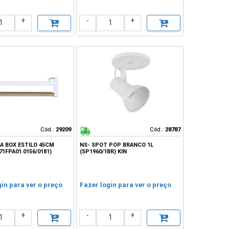
+
-
+
Cód.:
Cód.:
29209
29209
Cód.:
Cód.:
28787
28787
A BOX ESTILO 45CM
NS- SPOT POP BRANCO 1L
71FPA01.0156/0181)
(SP1960/1BR) KIN
gin para ver o preço
Fazer login para ver o preço
+
-
+