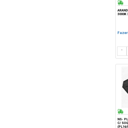
ARAND
3000K
Fazer
-
NS- P
C/ SO
(PL16/