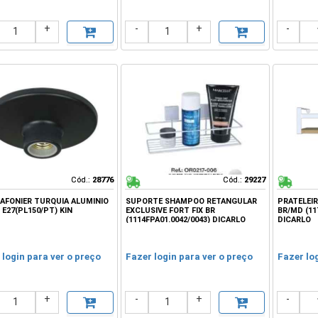
+
-
+
-
Cód.:
Cód.:
28776
28776
Cód.:
Cód.:
29227
29227
LAFONIER TURQUIA ALUMINIO
SUPORTE SHAMPOO RETANGULAR
PRATELEIR
E27(PL150/PT) KIN
EXCLUSIVE FORT FIX BR
BR/MD (11
(1114FPA01.0042/0043) DICARLO
DICARLO
 login para ver o preço
Fazer login para ver o preço
Fazer lo
+
-
+
-