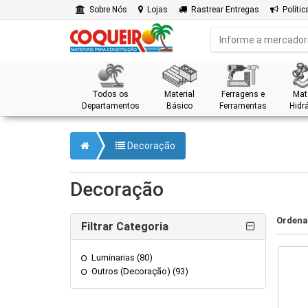
Sobre Nós
Lojas
Rastrear Entregas
Polític
Todos os
Material
Ferragens e
Mate
Departamentos
Básico
Ferramentas
Hidrá
Decoração
Decoração
Ordena
Filtrar Categoria
Luminarias (80)
Outros (Decoração) (93)