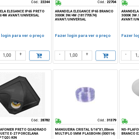
Cód.:
Cód.:
22244
22244
Cód.:
Cód.:
22704
22704
ELA ELEGANCE IP65 PRETO
ARANDELA ELEGANCE IP65 BRANCO
ARANDELA 
 3/4W AVANT/UNIVERSAL
3000K 3W/4W (181770574)
3000K 3W 
AVANT/UNIVERSAL
AVANT/UN
 login para ver o preço
Fazer login para ver o preço
Fazer lo
+
-
+
-
Cód.:
Cód.:
28782
28782
Cód.:
Cód.:
31379
31379
LAFONIER PRETO QUADRADO
MANGUEIRA CRISTAL 5/16"X1,00mm
NS-PLAFO
QUETE E-27 PORCELANA
MULTIPLO 5MM PLASBOHN (000114)
BRANCO E2
PTQD) KIN