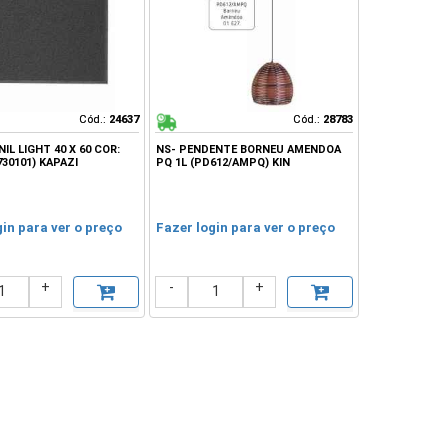
Cód.:
Cód.:
24637
24637
Cód.:
Cód.:
28783
28783
IL LIGHT 40 X 60 COR:
NS- PENDENTE BORNEU AMENDOA
730101) KAPAZI
PQ 1L (PD612/AMPQ) KIN
gin para ver o preço
Fazer login para ver o preço
+
-
+