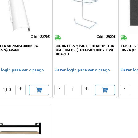
Cód.:
Cód.:
22705
22705
Cód.:
Cód.:
29201
29201
ELA SUPIMPA 3000K 5W
SUPORTE P/ 2 PAPEL CX ACOPLADA
TAPETE VIN
0574) AVANT
BOA DICA BR (1130FPA01.0015/0079)
CINZA (01
DICARLO
 login para ver o preço
Fazer login para ver o preço
Fazer lo
+
-
+
-