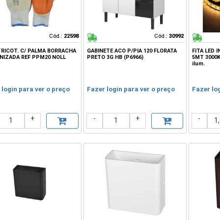
Cód.:
Cód.:
22598
22598
Cód.:
Cód.:
30992
30992
TRICOT. C/ PALMA BORRACHA
GABINETE ACO P/PIA 120 FLORATA
FITA LED 
NIZADA REF PPM20 NOLL
PRETO 3G HB (P6966)
5MT 3000K
ilum.
 login para ver o preço
Fazer login para ver o preço
Fazer lo
+
-
+
-