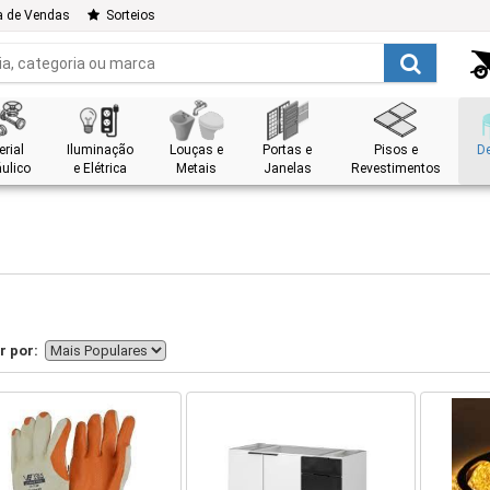
a de Vendas
Sorteios
rial
Iluminação
Louças e
Portas e
Pisos e
D
ulico
e Elétrica
Metais
Janelas
Revestimentos
r por: