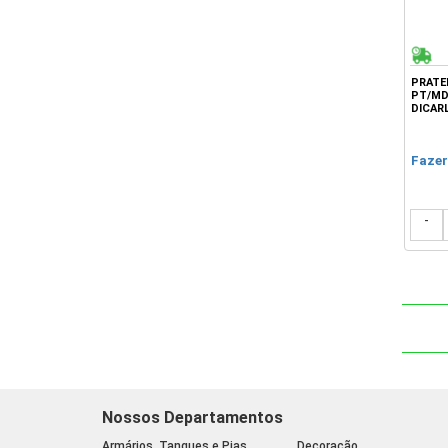
PRATE
PT/MD 
DICAR
Fazer
-
Nossos Departamentos
Armários, Tanques e Pias
Decoração