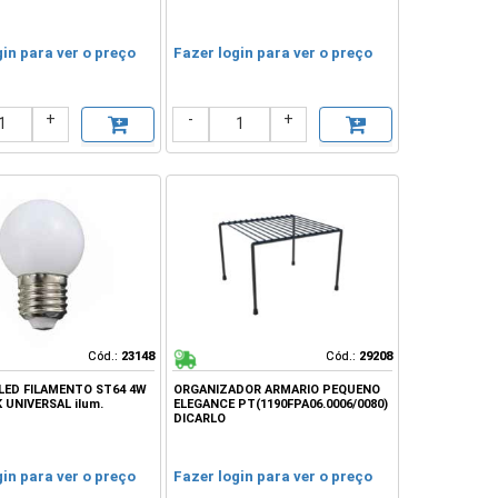
gin para ver o preço
Fazer login para ver o preço
+
-
+
Cód.:
Cód.:
23148
23148
Cód.:
Cód.:
29208
29208
LED FILAMENTO ST64 4W
ORGANIZADOR ARMARIO PEQUENO
K UNIVERSAL ilum.
ELEGANCE PT(1190FPA06.0006/0080)
DICARLO
gin para ver o preço
Fazer login para ver o preço