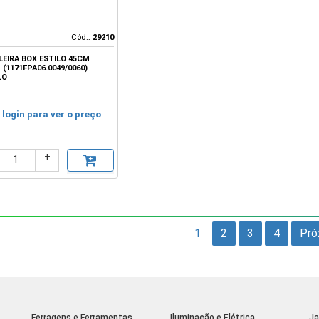
Cód.:
Cód.:
29210
29210
LEIRA BOX ESTILO 45CM
(1171FPA06.0049/0060)
LO
 login para ver o preço
+
1
2
3
4
Pró
Ferragens e Ferramentas
Iluminação e Elétrica
Ja