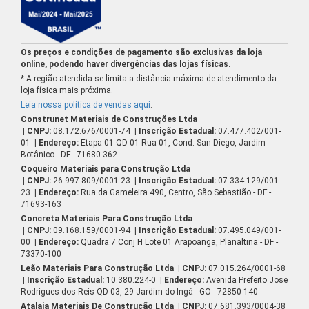
Os preços e condições de pagamento são exclusivas da loja
online, podendo haver divergências das lojas físicas.
* A região atendida se limita a distância máxima de atendimento da
loja física mais próxima.
Leia nossa política de vendas aqui
.
Construnet Materiais de Construções Ltda
| CNPJ:
08.172.676/0001-74
| Inscrição Estadual:
07.477.402/001-
01
| Endereço:
Etapa 01 QD 01 Rua 01, Cond. San Diego, Jardim
Botânico - DF - 71680-362
Coqueiro Materiais para Construção Ltda
| CNPJ:
26.997.809/0001-23
| Inscrição Estadual:
07.334.129/001-
23
| Endereço:
Rua da Gameleira 490, Centro, São Sebastião - DF -
71693-163
Concreta Materiais Para Construção Ltda
| CNPJ:
09.168.159/0001-94
| Inscrição Estadual:
07.495.049/001-
00
| Endereço:
Quadra 7 Conj H Lote 01 Arapoanga, Planaltina - DF -
73370-100
Leão Materiais Para Construção Ltda
| CNPJ:
07.015.264/0001-68
| Inscrição Estadual:
10.380.224-0
| Endereço:
Avenida Prefeito Jose
Rodrigues dos Reis QD 03, 29 Jardim do Ingá - GO - 72850-140
Atalaia Materiais De Construção Ltda
| CNPJ:
07.681.393/0004-38