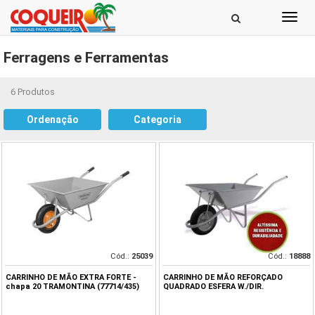
Toggl
navig
Ferragens e Ferramentas
6 Produtos
Ordenação
Categoria
Cód.:
25039
Cód.:
18888
CARRINHO DE MÃO EXTRA FORTE -
CARRINHO DE MÃO REFORÇADO
chapa 20 TRAMONTINA (77714/435)
QUADRADO ESFERA W./DIR.