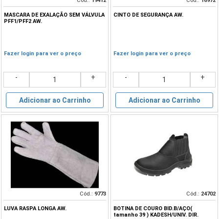
Cód.:
19412
Cód.:
16972
MASCARA DE EXALAÇÃO SEM VÁLVULA
CINTO DE SEGURANÇA AW.
PFF1/PFF2 AW.
Fazer login para ver o preço
Fazer login para ver o preço
-
+
-
+
Adicionar ao Carrinho
Adicionar ao Carrinho
Cód.:
9773
Cód.:
24702
LUVA RASPA LONGA AW.
BOTINA DE COURO BID.B/AÇO(
tamanho 39 ) KADESH/UNIV. DIR.