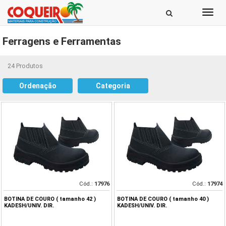
Toggl
navig
Ferragens e Ferramentas
24 Produtos
Ordenação
Categoria
Cód.:
17976
Cód.:
17974
BOTINA DE COURO ( tamanho 42 )
BOTINA DE COURO ( tamanho 40 )
KADESH/UNIV. DIR.
KADESH/UNIV. DIR.