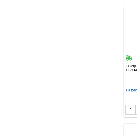
TORQU
FERTA
Fazer
-