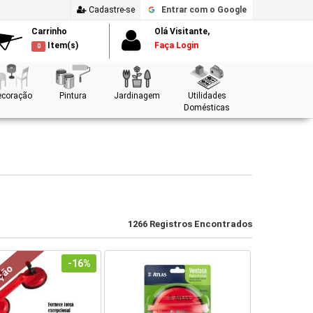
Cadastre-se
Entrar
com o Google
Carrinho
Olá Visitante,
Item(s)
Faça Login
0
ecoração
Pintura
Jardinagem
Utilidades
Domésticas
1266 Registros Encontrados
-16%
ção