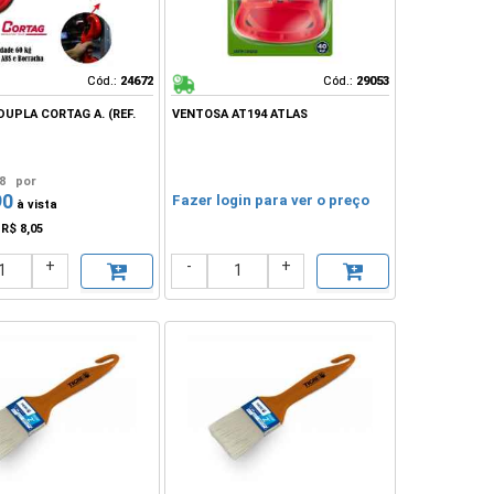
Cód.:
Cód.:
24672
24672
Cód.:
Cód.:
29053
29053
UPLA CORTAG A. (REF.
VENTOSA AT194 ATLAS
8
por
90
Fazer login para ver o preço
à vista
e
R$ 8,05
+
-
+