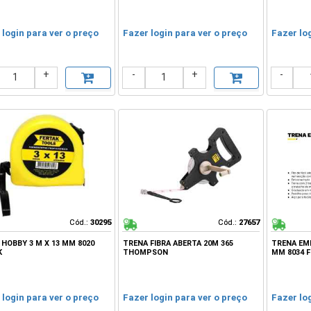
 login para ver o preço
Fazer login para ver o preço
Fazer lo
+
-
+
-
Cód.:
Cód.:
30295
30295
Cód.:
Cód.:
27657
27657
 HOBBY 3 M X 13 MM 8020
TRENA FIBRA ABERTA 20M 365
TRENA EM
K
THOMPSON
MM 8034 
 login para ver o preço
Fazer login para ver o preço
Fazer lo