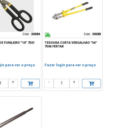
Cód.:
Cód.:
30284
30284
Cód.:
Cód.:
30283
30283
E FUNILEIRO "10" 7501
TESOURA CORTA VERGALHAO "36"
7506 FERTAK
gin para ver o preço
Fazer login para ver o preço
+
-
+