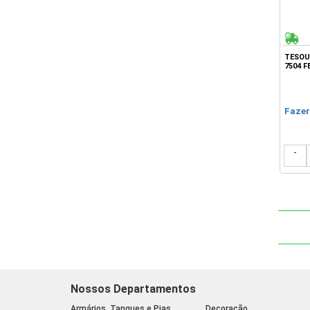
TESOU
7504 F
Fazer
-
Nossos Departamentos
Armários, Tanques e Pias
Decoração