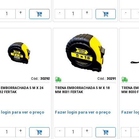
+
-
+
-
Cód.:
Cód.:
30292
30292
Cód.:
Cód.:
30291
30291
 EMBORRACHADA 5 M X 24
TRENA EMBORRACHADA 5 M X 18
TRENA EM
32 FERTAK
MM 8031 FERTAK
MM 8030 
 login para ver o preço
Fazer login para ver o preço
Fazer lo
+
-
+
-