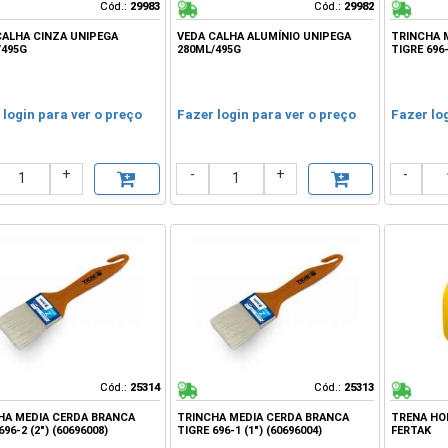
Cód.:
Cód.:
29983
29983
Cód.:
Cód.:
29982
29982
CALHA CINZA UNIPEGA
VEDA CALHA ALUMÍNIO UNIPEGA
TRINCHA 
/495G
280ML/495G
TIGRE 696-
 login para ver o preço
Fazer login para ver o preço
Fazer lo
+
-
+
-
Cód.:
Cód.:
25314
25314
Cód.:
Cód.:
25313
25313
HA MEDIA CERDA BRANCA
TRINCHA MEDIA CERDA BRANCA
TRENA HOB
696-2 (2") (60696008)
TIGRE 696-1 (1") (60696004)
FERTAK