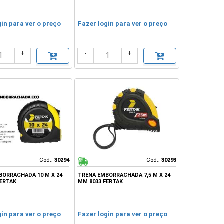
gin para ver o preço
Fazer login para ver o preço
+
-
+
Cód.:
Cód.:
30294
30294
Cód.:
Cód.:
30293
30293
BORRACHADA 10 M X 24
TRENA EMBORRACHADA 7,5 M X 24
FERTAK
MM 8033 FERTAK
gin para ver o preço
Fazer login para ver o preço