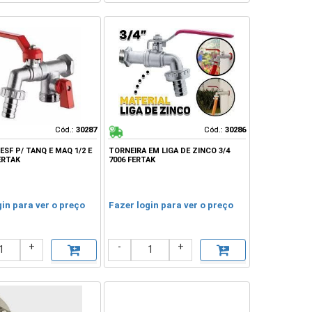
Cód.:
Cód.:
30287
30287
Cód.:
Cód.:
30286
30286
ESF P/ TANQ E MAQ 1/2 E
TORNEIRA EM LIGA DE ZINCO 3/4
ERTAK
7006 FERTAK
gin para ver o preço
Fazer login para ver o preço
+
-
+