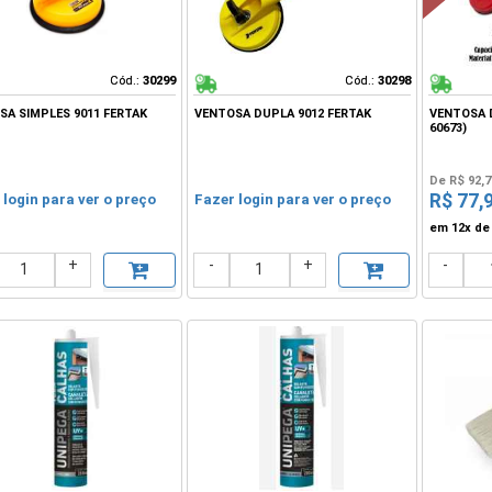
Cód.:
Cód.:
30299
30299
Cód.:
Cód.:
30298
30298
SA SIMPLES 9011 FERTAK
VENTOSA DUPLA 9012 FERTAK
VENTOSA D
60673)
De
R$ 92,7
R$ 77,
 login para ver o preço
Fazer login para ver o preço
em 12x d
+
-
+
-