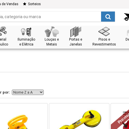
a de Vendas
Sorteios
rial
Iluminação
Louças e
Portas e
Pisos e
D
ulico
e Elétrica
Metais
Janelas
Revestimentos
r por:
Promo