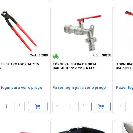
Cód.:
Cód.:
30289
30289
Cód.:
Cód.:
30288
30288
ES DE ARMADOR 14 7805
TORNEIRA ESFERA C PORTA
TORNEIRA 
K
CADEADO 1/2 7022 FERTAK
3/4 7021 F
 login para ver o preço
Fazer login para ver o preço
Fazer lo
+
-
+
-