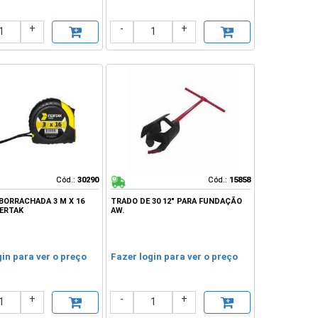
+
-
+
Cód.:
Cód.:
30290
30290
Cód.:
Cód.:
15858
15858
BORRACHADA 3 M X 16
TRADO DE 30 12" PARA FUNDAÇÃO
FERTAK
AW.
gin para ver o preço
Fazer login para ver o preço
+
-
+