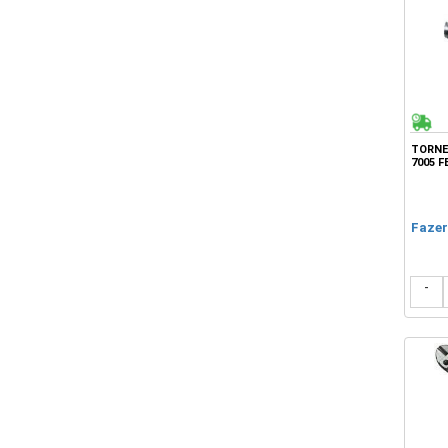
TORNEI
7005 F
Fazer
-