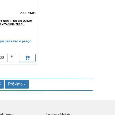
Cód.:
Cód.:
22431
22431
RA SDS PLUS 20X250MM
AKITA/UNIVERSAL
gin para ver o preço
+
5
Próxima »
rdinagem
Louças e Metais