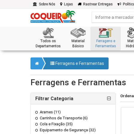
Sobre Nós
Lojas
Rastrear Entregas
Polític
Todos os
Material
Ferragens e
Mate
Departamentos
Básico
Ferramentas
Hidrá
Ferragens e Ferramentas
Ferragens e Ferramentas
Ordena
Filtrar Categoria
Arames (11)
Carrinhos de Transporte (6)
Cola e Fixação (35)
Equipamento de Segurança (32)