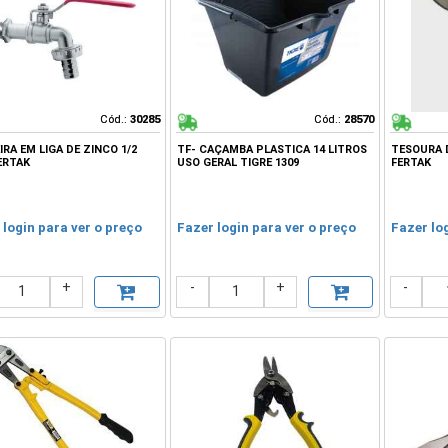
Cód.:
Cód.:
30285
30285
Cód.:
Cód.:
28570
28570
RA EM LIGA DE ZINCO 1/2
TF- CAÇAMBA PLASTICA 14 LITROS
TESOURA D
ERTAK
USO GERAL TIGRE 1309
FERTAK
 login para ver o preço
Fazer login para ver o preço
Fazer lo
+
-
+
-