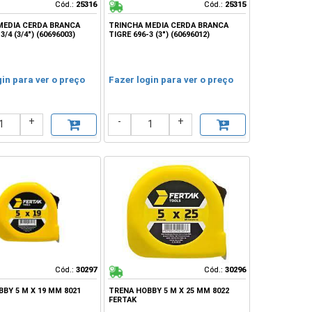
Cód.:
Cód.:
25316
25316
Cód.:
Cód.:
25315
25315
MEDIA CERDA BRANCA
TRINCHA MEDIA CERDA BRANCA
3/4 (3/4") (60696003)
TIGRE 696-3 (3") (60696012)
gin para ver o preço
Fazer login para ver o preço
+
-
+
Cód.:
Cód.:
30297
30297
Cód.:
Cód.:
30296
30296
BY 5 M X 19 MM 8021
TRENA HOBBY 5 M X 25 MM 8022
FERTAK