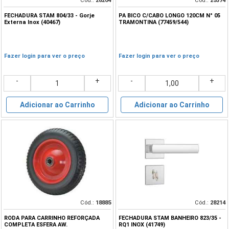
Cód.:
28204
Cód.:
25374
FECHADURA STAM 804/33 - Gorje
PA BICO C/CABO LONGO 120CM N° 05
Externa Inox (40467)
TRAMONTINA (77459/544)
Fazer login para ver o preço
Fazer login para ver o preço
-
+
-
+
Adicionar ao Carrinho
Adicionar ao Carrinho
Cód.:
18885
Cód.:
28214
RODA PARA CARRINHO REFORÇADA
FECHADURA STAM BANHEIRO 823/35 -
COMPLETA ESFERA AW.
RQ1 INOX (41749)