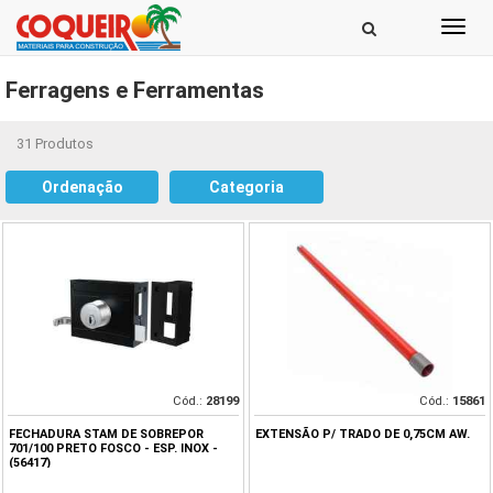
Toggl
navig
Ferragens e Ferramentas
31 Produtos
Ordenação
Categoria
Cód.:
28199
Cód.:
15861
FECHADURA STAM DE SOBREPOR
EXTENSÃO P/ TRADO DE 0,75CM AW.
701/100 PRETO FOSCO - ESP. INOX -
(56417)