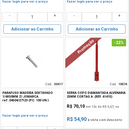
Fazer login para ver o preço
Fazer login para ver o preço
-
+
-
+
Adicionar ao Carrinho
Adicionar ao Carrinho
Promoção
-22%
Cód.:
30417
Cód.:
18574
PARAFUSO MADEIRA SEXTAVADO
SERRA COPO DIAMANTADA ALVENARIA
1/4X50MM ZI JOMARCA
25MM CORTAG A. (REF. 61415)
ref.:04504/27123 (PC. 100 UN.)
R$ 70,10
em 12x de
R$ 5,67
, ou
Fazer login para ver o preço
R$ 54,90
à vista com desconto