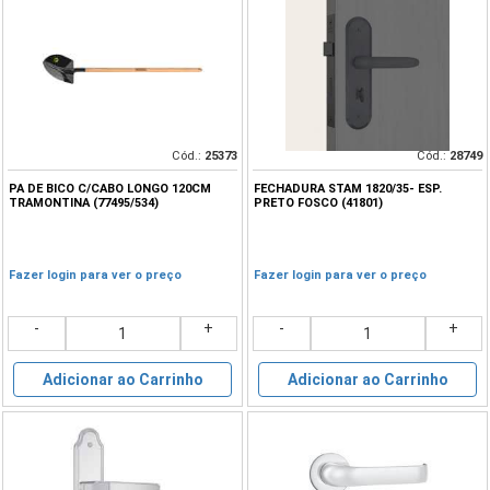
Cód.:
25373
Cód.:
28749
PA DE BICO C/CABO LONGO 120CM
FECHADURA STAM 1820/35- ESP.
TRAMONTINA (77495/534)
PRETO FOSCO (41801)
Fazer login para ver o preço
Fazer login para ver o preço
-
+
-
+
Adicionar ao Carrinho
Adicionar ao Carrinho